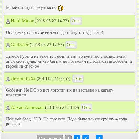
Бетмен-ниндзя ржунемогу
Hard Minor
Отв.
(2018.05.22 14:33)
Опа демку на ютубе видел надо глянуть я ждал его)
Godeater
Отв.
(2018.05.22 12:55)
Димон Губа, я не заметил, если и так, то конечно с позволения
диси снят пульт, никто бы им не позволил использовать логотип и
героев за спасибо
Димон Губа
Отв.
(2018.05.22 06:57)
Godeater, Не DC но вот логотип их на заставке на катану
прелепили.
Алхан Алимжан
Отв.
(2018.05.21 20:19)
Полный бред. 2/10. Не советую. Надо было токую ерунду 4 года
рисовать
2
3
4
Страницы:
1
...