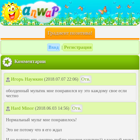
Градиент позитива!
Вход
Регистрация
|
Комментарии
Игорь Наумкин
Отв.
(2018.07.07 22:06)
оболденный мультик мне понравился ну это каждому свое если
честно
Hard Minor
Отв.
(2018.06.03 14:56)
Нормальный мульт мне понравилось!
Это не потому что я его ждал
И не потому что смотрю люблю ниелщя культуру)) классный мульт