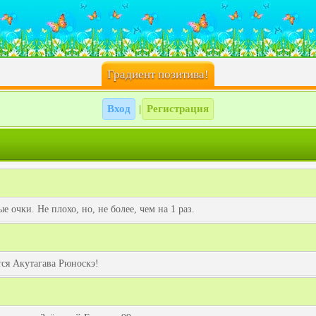
Градиент позитива!
Вход
Регистрация
|
е очки. Не плохо, но, не более, чем на 1 раз.
ся Акутагава Рюноскэ!