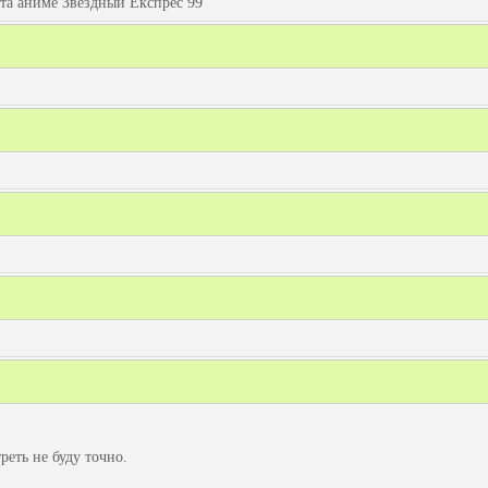
та аниме Звёздный Експрес 99
еть не буду точно.