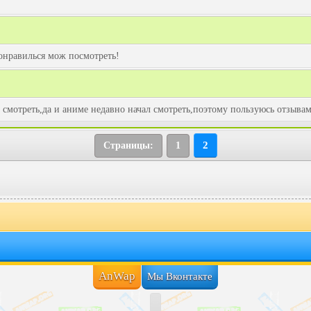
понравилься мож посмотреть!
то смотреть,да и аниме недавно начал смотреть,поэтому пользуюсь отзыва
2
Страницы:
1
AnWap
Мы Вконтакте