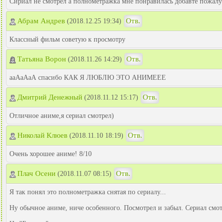
Сириал не смотрел а полнометражка мне понравилась добавте пожалу
Абрам Андрев
Отв.
(2018.12.25 19:34)
Классный фильм советую к просмотру
Татьяна Ворон
Отв.
(2018.11.26 14:29)
ааАаАаА спасибо КАК Я ЛЮБЛЮ ЭТО АНИМЕЕЕ
Дмитрий Денежный
Отв.
(2018.11.12 15:17)
Отличное аниме,я сериал смотрел)
Николай Клюев
Отв.
(2018.11.10 18:19)
Очень хорошее аниме! 8/10
Плач Осени
Отв.
(2018.11.07 08:15)
Я так понял это полнометражка снятая по сериалу...
Ну обычное аниме, ниче особенного. Посмотрел и забыл. Сериал смотр