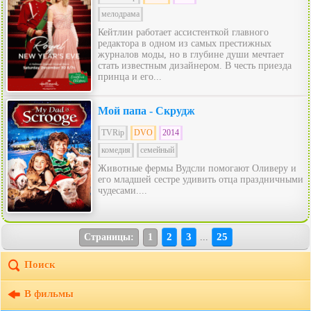
мелодрама
Кейтлин работает ассистенткой главного
редактора в одном из самых престижных
журналов моды, но в глубине души мечтает
стать известным дизайнером. В честь приезда
принца и его...
Мой папа - Скрудж
TVRip
DVO
2014
комедия
семейный
Животные фермы Вудсли помогают Оливеру и
его младшей сестре удивить отца праздничными
чудесами....
2
3
25
Страницы:
1
...
Поиск
В фильмы