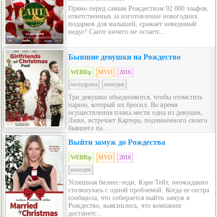
Прямо перед самым Рождеством 92 000 эльфов,
ответственных за изготовление новогодних
подарков для малышей, сражает неведомый
недуг! Санте ничего не остаетс...
Бывшие девушки на Рождество
WEBRip
MVO
2016
мелодрама
комедия
Три девушки объединяются, чтобы отомстить
парню, который их бросил. Во время
осуществления плана мести одна из девушек,
Ливи, встречает Картера, подчиненного своего
бывшего па...
Выйти замуж до Рождества
WEBRip
MVO
2016
комедия
Успешная бизнес-леди, Кэри Тейт, неожиданно
столкнулась с одной проблемой. Когда ее сестра
сообщила, что собирается выйти замуж в
Рождество, выяснилось, что компания
достанетс...