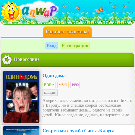
Градиент позитива!
Вход
Регистрация
|
Новогодние
Один дома
BDRip
MVO
1990
комедия
Американское семейство отправляется из Чикаго
в Европу, но в спешке сборов бестолковые
родители забывают дома... одного из своих
детей. Юное создание, однако, не теряется и де...
Секретная служба Санта-Клауса