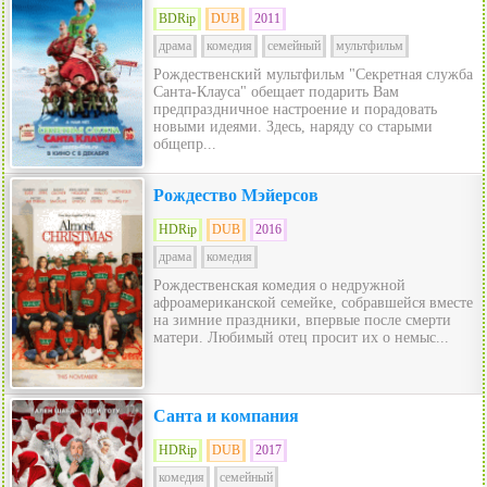
BDRip
DUB
2011
драма
комедия
семейный
мультфильм
Рождественский мультфильм "Секретная служба
Санта-Клауса" обещает подарить Вам
предпраздничное настроение и порадовать
новыми идеями. Здесь, наряду со старыми
общепр...
Рождество Мэйерсов
HDRip
DUB
2016
драма
комедия
Рождественская комедия о недружной
афроамериканской семейке, собравшейся вместе
на зимние праздники, впервые после смерти
матери. Любимый отец просит их о немыс...
Санта и компания
HDRip
DUB
2017
комедия
семейный