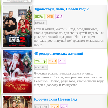
Здравствуй, папа, Новый год! 2
BDRip
DUB
2017
комедия
Отец и отчим, Дасти и Брэд, объединяются,
чтобы организовать для своих детей идеальный
рождественский праздник. Но их с горем
пополам достигнутый нейтралитет оказывается
под у...
48 рождественских желаний
WEBRip
MVO
2017
семейный
Чудесная рождественская сказка о юных
помощниках Санты, которые впервые покидают
Северный Полюс, ради того, чтобы спасти веру
людей в доброту и Рождество....
Королевский Новый Год
HDTVRip
MVO
2017