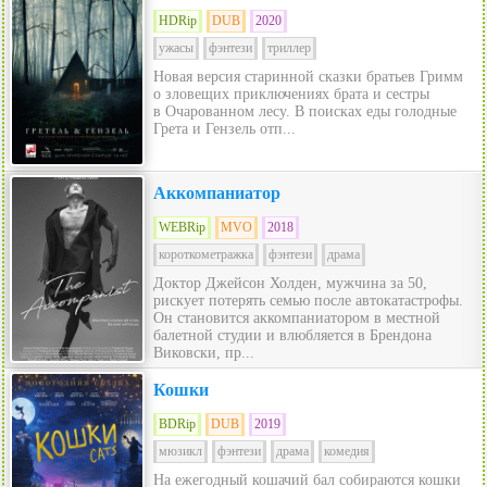
HDRip
DUB
2020
ужасы
фэнтези
триллер
Новая версия старинной сказки братьев Гримм
о зловещих приключениях брата и сестры
в Очарованном лесу. В поисках еды голодные
Грета и Гензель отп...
Аккомпаниатор
WEBRip
MVO
2018
короткометражка
фэнтези
драма
Доктор Джейсон Холден, мужчина за 50,
рискует потерять семью после автокатастрофы.
Он становится аккомпаниатором в местной
балетной студии и влюбляется в Брендона
Виковски, пр...
Кошки
BDRip
DUB
2019
мюзикл
фэнтези
драма
комедия
На ежегодный кошачий бал собираются кошки