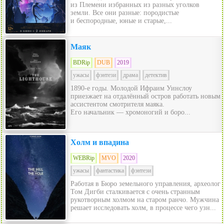
из Племени избранных из разных уголков
земли. Все они разные: породистые
и беспородные, юные и старые,...
Маяк
BDRip
DUB
2019
ужасы
фэнтези
драма
детектив
1890-е годы. Молодой Ифраим Уинслоу
приезжает на отдалённый остров работать новым
ассистентом смотрителя маяка.
Его начальник — хромоногий и боро...
Холм и впадина
WEBRip
MVO
2020
ужасы
фантастика
фэнтези
Работая в Бюро земельного управления, археолог
Том Дигби сталкивается с очень странным
рукотворным холмом на старом ранчо. Мужчина
решает исследовать холм, в процессе чего узн...