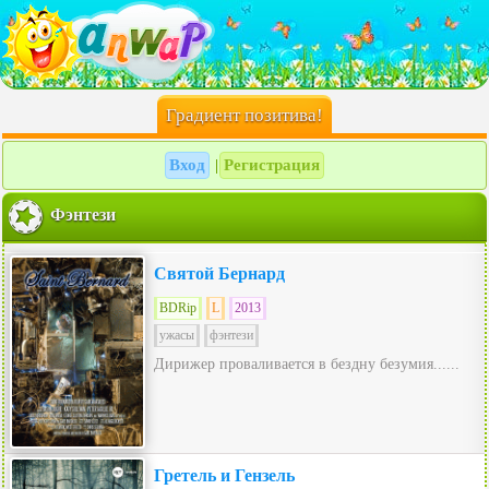
Градиент позитива!
Вход
Регистрация
|
Фэнтези
Святой Бернард
BDRip
L
2013
ужасы
фэнтези
Дирижер проваливается в бездну безумия......
Гретель и Гензель