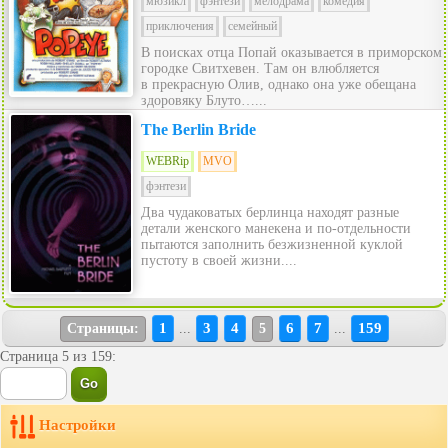
мюзикл
фэнтези
мелодрама
комедия
приключения
семейный
В поисках отца Попай оказывается в приморском
городке Свитхевен. Там он влюбляется
в прекрасную Олив, однако она уже обещана
здоровяку Блуто…...
The Berlin Bride
WEBRip
MVO
фэнтези
Два чудаковатых берлинца находят разные
детали женского манекена и по-отдельности
пытаются заполнить безжизненной куклой
пустоту в своей жизни....
1
3
4
6
7
159
Страницы:
...
5
...
Страница 5 из 159:
Настройки