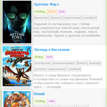
Артемис Фаул
WEBRip
MVO
2020
фантастика
фэнтези
приключения
семейный
Укрытый от посторонних глаз, глубоко
под поверхностью земной коры таится целый
мир, населенный гномами, эльфами, пикси,
лепреконами, брауни и другими волшебными...
Легенда о Костоломе
BDRip
2010
мультфильм
короткометражка
фэнтези
комедия
детектив
приключения
семейный
Иккинг и юные Викинги отправляются
в путешествие со своим наставником Плевакой,
чтобы помочь ему победить своего заклятого
врага — легендарн...
Попай
WEBRip
1980