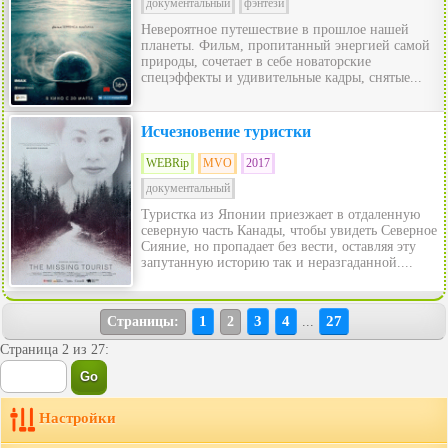
документальный
фэнтези
Невероятное путешествие в прошлое нашей
планеты. Фильм, пропитанный энергией самой
природы, сочетает в себе новаторские
спецэффекты и удивительные кадры, снятые...
Исчезновение туристки
WEBRip
MVO
2017
документальный
Туристка из Японии приезжает в отдаленную
северную часть Канады, чтобы увидеть Северное
Сияние, но пропадает без вести, оставляя эту
запутанную историю так и неразгаданной....
1
3
4
27
Страницы:
2
...
Страница 2 из 27:
Настройки