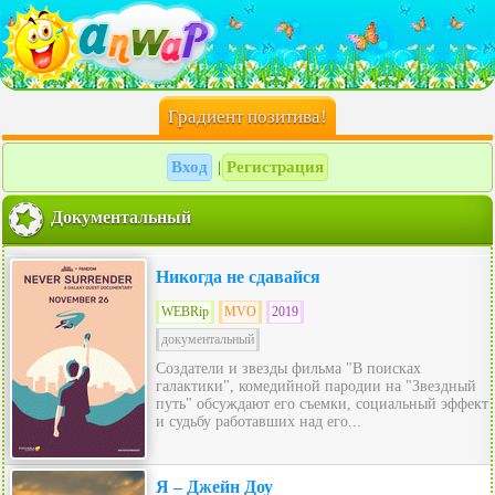
Градиент позитива!
Вход
Регистрация
|
Документальный
Никогда не сдавайся
WEBRip
MVO
2019
документальный
Создатели и звезды фильма "В поисках
галактики", комедийной пародии на "Звездный
путь" обсуждают его съемки, социальный эффект
и судьбу работавших над его...
Я – Джейн Доу