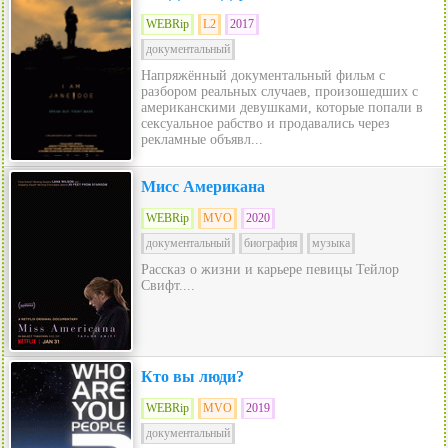
WEBRip
L2
2017
документальный
Напряжённый документальный фильм с
разбором реальных случаев, произошедших с
американскими девушками, которые попали в
сексуальное рабство и продавались через
рекламные объявл...
Мисс Американа
WEBRip
MVO
2020
документальный
биография
музыка
Рассказ о жизни и карьере певицы Тейлор
Свифт....
Кто вы люди?
WEBRip
MVO
2019
документальный