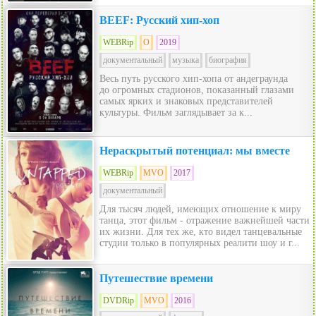
BEEF: Русский хип-хоп
WEBRip
O
2019
документальный
музыка
биография
Весь путь русского хип-хопа от андеграунда
до огромных стадионов, показанный глазами
самых ярких и знаковых представителей
культуры. Фильм заглядывает за к...
Нераскрытый потенциал: мы вместе
WEBRip
MVO
2017
документальный
Для тысяч людей, имеющих отношение к миру
танца, этот фильм - отражение важнейшей части
их жизни. Для тех же, кто видел танцевальные
студии только в популярных реалити шоу и г...
Путешествие времени
DVDRip
MVO
2016