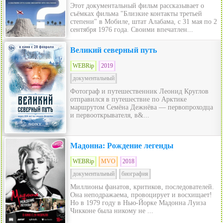
Этот документальный фильм рассказывает о
съёмках фильма "Близкие контакты третьей
степени" в Мобиле, штат Алабама, с 31 мая по 2
сентября 1976 года. Своими впечатлен...
Великий северный путь
WEBRip
2019
документальный
Фотограф и путешественник Леонид Круглов
отправился в путешествие по Арктике
маршрутом Семёна Дежнёва — первопроходца
и первооткрывателя, в&...
Мадонна: Рождение легенды
WEBRip
MVO
2018
документальный
биография
Миллионы фанатов, критиков, последователей.
Она неподражаема, провоцирует и восхищает!
Но в 1979 году в Нью-Йорке Мадонна Луиза
Чикконе была никому не ...