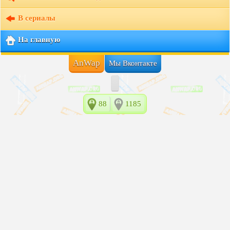
В сериалы
На главную
AnWap
Мы Вконтакте
88
1185