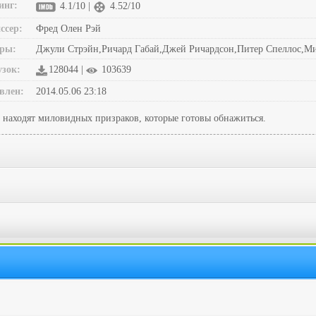
инг:
4.1/10 |
4.52/10
ссер:
Фред Олен Рэй
ры:
Джули Стрэйн,Ричард Габай,Джей Ричардсон,Питер Спеллос,Ми
узок:
128044 |
103639
влен:
2014.05.06 23:18
и находят миловидных призраков, которые готовы обнажиться.