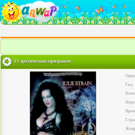
13 эротических призраков
Ориг
Год:
Каче
Пере
Врем
Стра
Жан