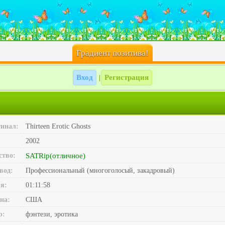
Градиент позитива!
Вход
Регистрация
|
инал:
Thirteen Erotic Ghosts
2002
ство:
SATRip(отличное)
вод:
Профессиональный (многоголосый, закадровый)
я:
01:11:58
на:
США
р:
фэнтези, эротика