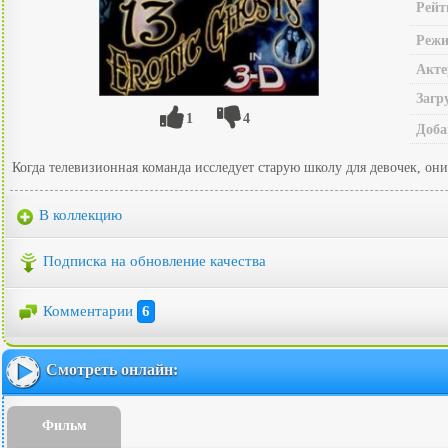
Рейт
Режи
Акте
Загр
1
4
Доба
Когда телевизионная команда исследует старую школу для девочек, он
В коллекцию
Подписка на обновление качества
Комментарии
6
Смотреть онлайн:
Фильм