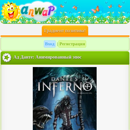
Градиент позитива!
Вход
Регистрация
|
Ад Данте: Анимированный эпос