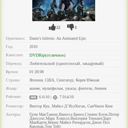
22
3
Оригинал:
Dante's Inferno: An Animated Epic
Год:
2010
Качество:
DVDRip(отличное)
Перевод:
Любительский (одноголосый, закадровый)
Время:
01:28:08
Страна:
Япония, США, Сингапур, Корея Южная
Жанр:
аниме, мультфильм, ужасы, фэнтези, боевик
Рейтинг:
6.6/10 |
7.014/10
Режиссер:
Виктор Кук, Майкл Д’ИсаХоган, СанЧжин Ким
Актеры:
Грэм МакТавиш,Ванесса Бренч,Стивен Блум,Питер
Джессоп,Марк Хэмилл,Виктория Теннант,Барт
МакКарти,Кевин Майкл Ричардсон,Джон Пол
Карлиак,Том Тейт