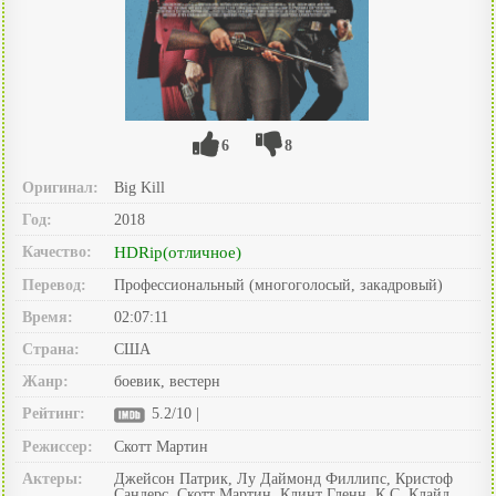
6
8
Оригинал:
Big Kill
Год:
2018
Качество:
HDRip(отличное)
Перевод:
Профессиональный (многоголосый, закадровый)
Время:
02:07:11
Страна:
США
Жанр:
боевик, вестерн
Рейтинг:
5.2/10 |
Режиссер:
Скотт Мартин
Актеры:
Джейсон Патрик, Лу Даймонд Филлипс, Кристоф
Сандерс, Скотт Мартин, Клинт Гленн, К.С. Клайд,