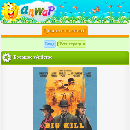
Градиент позитива!
Вход
Регистрация
|
Большое убийство