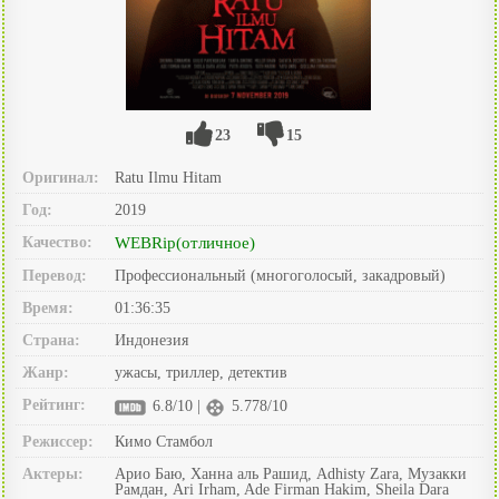
23
15
Оригинал:
Ratu Ilmu Hitam
Год:
2019
Качество:
WEBRip(отличное)
Перевод:
Профессиональный (многоголосый, закадровый)
Время:
01:36:35
Страна:
Индонезия
Жанр:
ужасы, триллер, детектив
Рейтинг:
6.8/10 |
5.778/10
Режиссер:
Кимо Стамбол
Актеры:
Арио Баю, Ханна аль Рашид, Adhisty Zara, Музакки
Рамдан, Ari Irham, Ade Firman Hakim, Sheila Dara