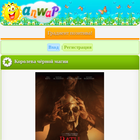
Градиент позитива!
Вход
Регистрация
|
Королева чёрной магии