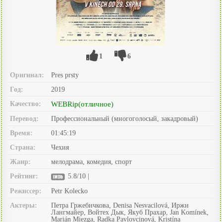
1
6
Оригинал:
Pres prsty
Год:
2019
Качество:
WEBRip(отличное)
Перевод:
Профессиональный (многоголосый, закадровый)
Время:
01:45:19
Страна:
Чехия
Жанр:
мелодрама, комедия, спорт
Рейтинг:
5.8/10 |
Режиссер:
Petr Kolecko
Актеры:
Петра Гржебичкова, Denisa Nesvacilová, Иржи
Лангмайер, Войтех Дык, Якуб Прахар, Jan Komínek,
Marián Miezga, Radka Pavlovcinová, Kristína