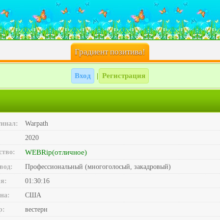
Градиент позитива!
Вход
Регистрация
|
инал:
Warpath
2020
ство:
WEBRip(отличное)
вод:
Профессиональный (многоголосый, закадровый)
я:
01:30:16
на:
США
р:
вестерн