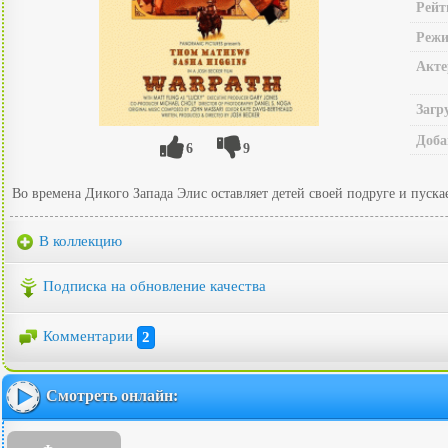
Рейт
Режи
Акте
Загр
Доба
6
9
Во времена Дикого Запада Элис оставляет детей своей подруге и пуск
В коллекцию
Подписка на обновление качества
Комментарии
2
Смотреть онлайн: