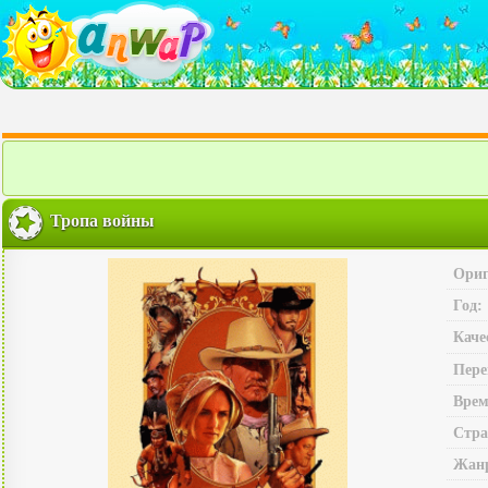
Тропа войны
Ориг
Год:
Каче
Пере
Врем
Стра
Жан