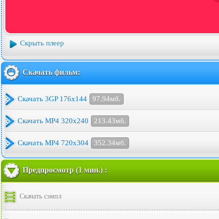
Скрыть плеер
Скачать фильм:
Скачать 3GP 176x144
97.94мб.
Скачать MP4 320x240
213.43мб.
Скачать MP4 720x304
352.34мб.
Предпросмотр (1 мин.) :
Скачать сэмпл