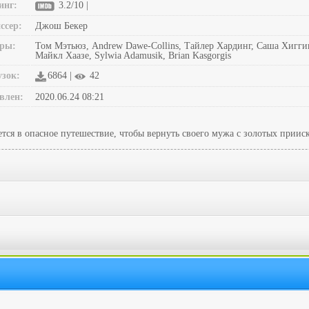
инг:
3.2/10 |
ссер:
Джош Бекер
ры:
Том Мэтьюз, Andrew Dawe-Collins, Тайлер Хардинг, Саша Хиггинс
Майкл Хаазе, Sylwia Adamusik, Brian Kasgorgis
узок:
6864 |
42
влен:
2020.06.24 08:21
ается в опасное путешествие, чтобы вернуть своего мужа с золотых прии