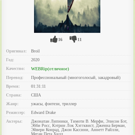
16
11
Оригинал:
Broil
Год:
2020
Качество:
WEBRip(отличное)
Перевод:
Профессиональный (многоголосый, закадровый)
Время:
01:31:11
Страна:
США
Жанр:
ужасы, фэнтези, триллер
Режиссер:
Edward Drake
Актеры:
Джонатан Липники, Тимоти В. Мерфи, Элисон Бэт,
Эбби Росс, Кэтрин Лок Хэггквист, Дженна Берман,
Эйвери Конрад, Джон Кассини, Аннетт Райлли,
Меган Пета Хилл