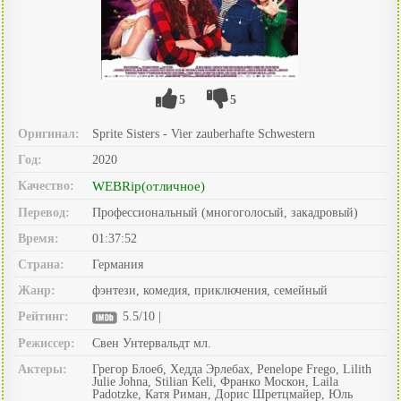
5
5
Оригинал:
Sprite Sisters - Vier zauberhafte Schwestern
Год:
2020
Качество:
WEBRip(отличное)
Перевод:
Профессиональный (многоголосый, закадровый)
Время:
01:37:52
Страна:
Германия
Жанр:
фэнтези, комедия, приключения, семейный
Рейтинг:
5.5/10 |
Режиссер:
Свен Унтервальдт мл.
Актеры:
Грегор Блоеб, Хедда Эрлебах, Penelope Frego, Lilith
Julie Johna, Stilian Keli, Франко Москон, Laila
Padotzke, Катя Риман, Дорис Шретцмайер, Юль