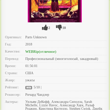
2
10
Оригинал:
Parts Unknown
Год:
2018
Качество:
WEBRip(отличное)
Перевод:
Профессиональный (многоголосый, закадровый)
Время:
01:56:01
Страна:
США
Жанр:
ужасы
Рейтинг:
5/10 |
Режиссер:
Ричард Чандлер
Актеры:
Уильям ДеКофф, Александра Сиполла, Sarah
Michelle, Lizzie Havoc, Александр Хаук, Ральф
Реджин, Кристина Костелло, Stephen Cwiok, Джейк