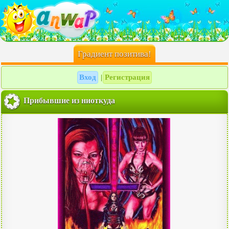
Градиент позитива!
Вход
Регистрация
|
Прибывшие из ниоткуда