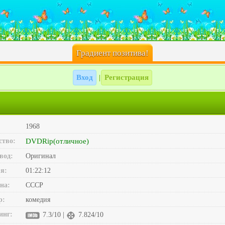
Градиент позитива!
Вход
Регистрация
|
1968
ство:
DVDRip(отличное)
вод:
Оригинал
я:
01:22:12
на:
СССР
р:
комедия
инг:
7.3/10 |
7.824/10