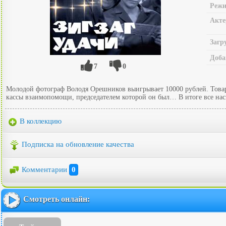
Режи
Акте
Загр
Доба
7
0
Молодой фотограф Володя Орешников выигрывает 10000 рублей. Товари
кассы взаимопомощи, председателем которой он был… В итоге все нас
В коллекцию
Подписка на обновление качества
Комментарии
0
Смотреть онлайн: