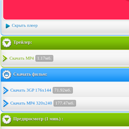
Скрыть плеер
Трейлер:
Скачать MP4
1.17мб.
Скачать фильм:
Скачать 3GP 176x144
71.92мб.
Скачать MP4 320x240
177.47мб.
Предпросмотр (1 мин.) :