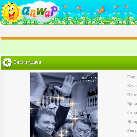
Зигзаг удачи
Год:
Каче
Пере
Врем
Стра
Жан
Рейт