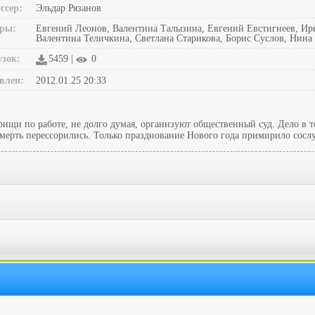
ссер:
Эльдар Рязанов
ры:
Евгений Леонов, Валентина Талызина, Евгений Евстигнеев, Ири
Валентина Теличкина, Светлана Старикова, Борис Суслов, Нин
узок:
5459 |
0
влен:
2012.01.25 20:33
щи по работе, не долго думая, организуют общественный суд. Дело в т
мерть перессорились. Только празднование Нового года примирило сосл