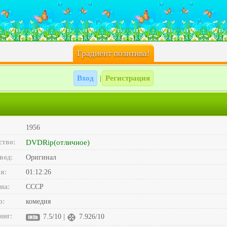
Градиент позитива!
Вход
Регистрация
|
1956
ство:
DVDRip(отличное)
вод:
Оригинал
я:
01:12:26
на:
СССР
р:
комедия
инг:
7.5/10 |
7.926/10