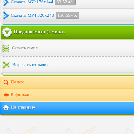
Скачать 3GP 176x144
63.52мб.
Скачать MP4 320x240
156.69мб.
Предпросмотр (1 мин.) :
Скачать сэмпл
Вырезать отрывок
Поиск
В фильмы
На главную