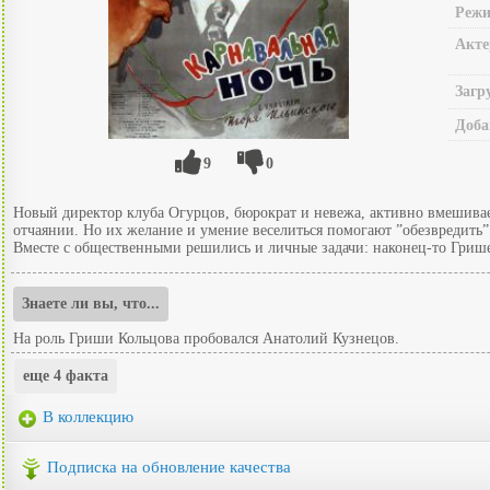
Режи
Акте
Загр
Доба
9
0
Новый директор клуба Огурцов, бюрократ и невежа, активно вмешивает
отчаянии. Но их желание и умение веселиться помогают ”обезвредить” О
Вместе с общественными решились и личные задачи: наконец-то Грише
Знаете ли вы, что...
На роль Гриши Кольцова пробовался Анатолий Кузнецов.
еще 4 факта
В коллекцию
Подписка на обновление качества