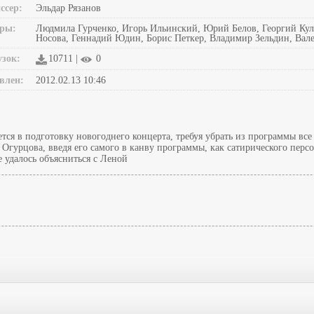
ссер:
Эльдар Рязанов
ры:
Людмила Гурченко, Игорь Ильинский, Юрий Белов, Георгий Кул
Носова, Геннадий Юдин, Борис Петкер, Владимир Зельдин, Вал
узок:
10711 |
0
влен:
2012.02.13 10:46
ся в подготовку новогоднего концерта, требуя убрать из программы все
гурцова, введя его самого в канву программы, как сатирического персона
 удалось объясниться с Леной