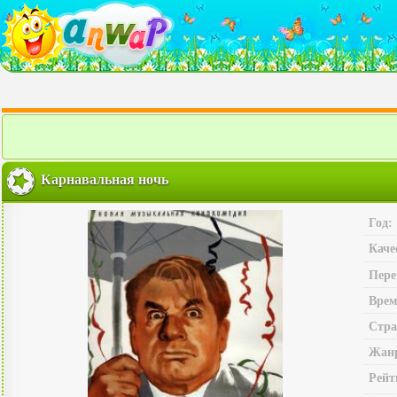
Карнавальная ночь
Год:
Каче
Пере
Врем
Стра
Жан
Рейт