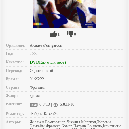
1
0
Оригинал:
A cause d'un garcon
Год:
2002
Качество:
DVDRip(отличное)
Перевод:
Одноголосый
Время:
01:26:22
Страна:
Франция
Жанр:
драма
Рейтинг:
6.8/10 |
6.831/10
Режиссер:
Фабрис Казенёв
Актеры:
Жюльен Бомгартнер,Джулия Мэрэвэл,Жереми
Элькайм,Франсуа Комар,Патрик Боннель,Кристиана