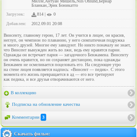
Милле,Антуан Мишель,Nils Ohlund,Бернар
Бланкан,Эрик Боникатто
Загрузок:
814 |
0
Добавлен:
2012.09.01 20:08
Винсенту, главному герою, 17 лет. Он учится в лицее, он красив,
неглуп, он чемпион по плаванию, у него симпатичная подружка
и много друзей. Многие ему завидуют. Но никто поначалу не знает,
что Винсент вынужден жить во лжи, ведь ему нравятся парни.
Однажды он встречает парня — загадочного Бенжамена. Винсенту
он очень нравится, но он сохраняет дистанцию, пока однажды
Бенжамен не осмеливается поцеловать его. На следующее утро
на стене лицея появляется надпись: «Винсент — педик». С этого
момента его жизнь превращается в ад — его все третируют
как педика, и все друзья отворачиваются от него.
В коллекцию
Подписка на обновление качества
Комментарии
3
Скачать фильм: