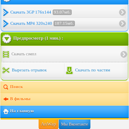
Скачать 3GP 176x144
93.07мб.
Скачать MP4 320x240
187.15мб.
Предпросмотр (1 мин.) :
Скачать сэмпл
Вырезать отрывок
Скачать по частям
Поиск
В фильмы
На главную
AnWap
Мы Вконтакте