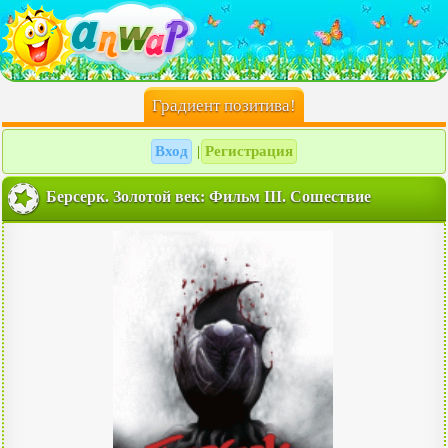
Градиент позитива!
Вход
Регистрация
|
Берсерк. Золотой век: Фильм III. Сошествие