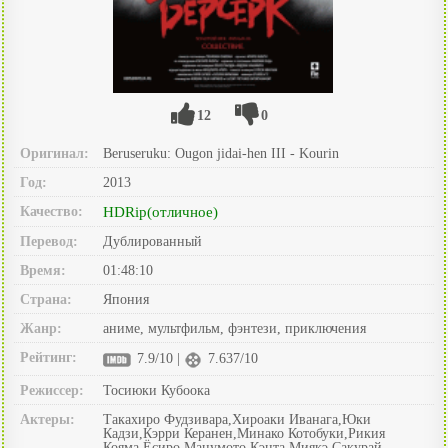
12
0
Оригинал:
Beruseruku: Ougon jidai-hen III - Kourin
Год:
2013
Качество:
HDRip(отличное)
Перевод:
Дублированный
Время:
01:48:10
Страна:
Япония
Жанр:
аниме, мультфильм, фэнтези, приключения
Рейтинг:
7.9/10 |
7.637/10
Режиссер:
Тосиюки Кубоока
Актеры:
Такахиро Фудзивара,Хироаки Иванага,Юки
Кадзи,Кэрри Керанен,Минако Котобуки,Рикия
Кояма,Ёсиро Мацумото,Кэнта Миякэ,Сакурай