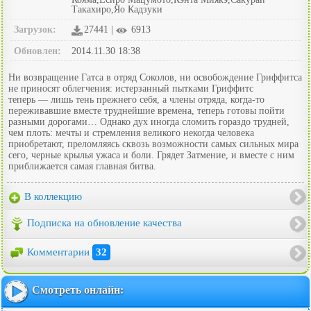
Такахиро,Яо Кадзуки
Загрузок:
27441 |
6913
Обновлен:
2014.11.30 18:38
Ни возвращение Гатса в отряд Соколов, ни освобождение Гриффитса
не приносят облегчения: истерзанный пытками Гриффитс
теперь — лишь тень прежнего себя, а члены отряда, когда-то
переживавшие вместе труднейшие времена, теперь готовы пойти
разными дорогами… Однако дух иногда сломить гораздо трудней,
чем плоть: мечты и стремления великого некогда человека
приобретают, преломляясь сквозь возможности самых сильных мира
сего, черные крылья ужаса и боли. Грядет Затмение, и вместе с ним
приближается самая главная битва.
В коллекцию
Подписка на обновление качества
Комментарии
32
Смотреть онлайн: