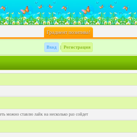
Градиент позитива!
Вход
Регистрация
|
ь можно ставлю лайк на несколько раз сойдет