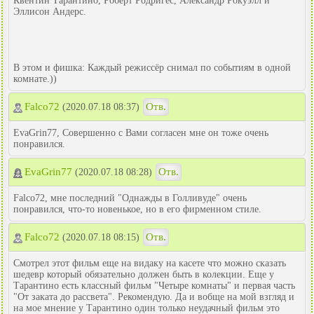
Квентин Тарантино, Роберт Родригес, Александр Рокуэлл и
Эллисон Андерс.
В этом и фишка: Каждый режиссёр снимал по событиям в одной
комнате.))
Falco72
Отв.
(2020.07.18 08:37)
EvaGrin77, Совершенно с Вами согласен мне он тоже очень
понравился.
EvaGrin77
Отв.
(2020.07.18 08:28)
Falco72, мне последний "Однажды в Голливуде" очень
понравился, что-то новенькое, но в его фирменном стиле.
Falco72
Отв.
(2020.07.18 08:15)
Смотрел этот фильм еще на видаку на касете что можно сказать
шедевр который обязательно должен быть в колекции. Еще у
Тарантино есть классный фильм "Четыре комнаты" и первая часть
"От заката до рассвета". Рекомендую. Да и вобще на мой взгляд и
на мое мнение у Тарантино один только неудачный фильм это