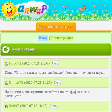
Градиент позитива!
Вход
Регистрация
|
Комментарии
Falco72
Отв.
(2020.07.21 21:37)
Diman73, этот фильм не для любиьелей бетмена и человека-паука.
Diman73
Отв.
(2020.07.21 21:27)
Да простят меня здешние экспЭрты но эта фуфло еще и
растянутое..
Ле897
Отв.
(2020.07.18 18:26)