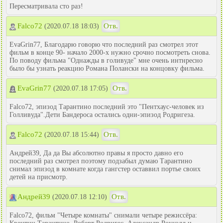
Пересматривала сто раз!
Falco72
Отв.
(2020.07.18 18:03)
EvaGrin77, Благодарю говорю что последний раз смотрел этот
фильм в конце 90- начало 2000-х нужно срочно посмотреть снова.
По поводу фильма "Однажды в голивуде" мне очень интнресно
было бы узнать реакцию Романа Полански на концовку фильма.
EvaGrin77
Отв.
(2020.07.18 17:05)
Falco72, эпизод Тарантино последний это "Пентхаус-человек из
Голливуда".Дети Бандероса остались одни-эпизод Родригеза.
Falco72
Отв.
(2020.07.18 15:44)
Андрей39, Да да Вы абсолютно правы я просто давно его
последний раз смотрел поэтому подзабыл думаю Тарантино
снимал эпизод в комнате когда гангстер оставвил портье своих
детей на присмотр.
Андрей39
Отв.
(2020.07.18 12:10)
Falco72, фильм "Четыре комнаты" снимали четыре режиссёра: