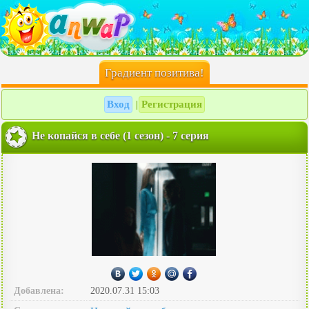
Градиент позитива!
Вход
Регистрация
|
Не копайся в себе (1 сезон) - 7 серия
Добавлена:
2020.07.31 15:03