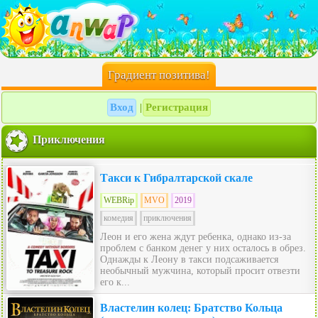
Градиент позитива!
Вход
Регистрация
|
Приключения
Такси к Гибралтарской скале
WEBRip
MVO
2019
комедия
приключения
Леон и его жена ждут ребенка, однако из-за
проблем с банком денег у них осталось в обрез.
Однажды к Леону в такси подсаживается
необычный мужчина, который просит отвезти
его к...
Властелин колец: Братство Кольца