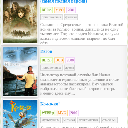
(самая полная версия)
BDRip
MVO
2001
приключения
фэнтези
Сказания о Средиземье — это хроника Великой
войны за Кольцо, войны, длившейся не одну
тысячу лет. Тот, кто владел Кольцом, получал
власть над всеми живыми тварями, но был
обяз...
Изгой
BDRip
DUB
2000
приключения
драма
Инспектор почтовой службы Чак Нолан
оказывается единственным уцелевшим после
авиакатастрофы пассажиром. Ему удается
выбраться на необитаемый остров и теперь
именно здесь ему,...
Ко-ко-ко!
WEBRip
MVO
2019
мультфильм
мюзикл
приключения
семейный
Удивительные приключения необычной курочки,