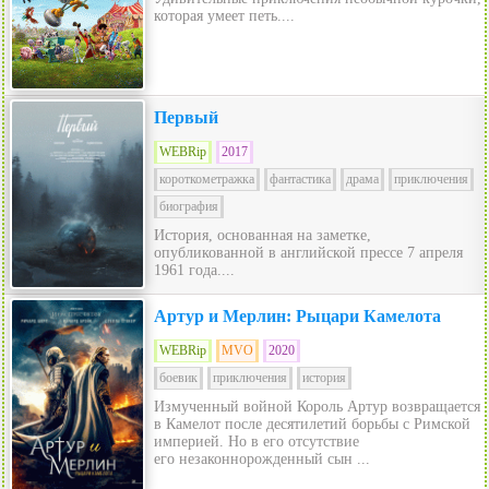
которая умеет петь....
Первый
WEBRip
2017
короткометражка
фантастика
драма
приключения
биография
История, основанная на заметке,
опубликованной в английской прессе 7 апреля
1961 года....
Артур и Мерлин: Рыцари Камелота
WEBRip
MVO
2020
боевик
приключения
история
Измученный войной Король Артур возвращается
в Камелот после десятилетий борьбы с Римской
империей. Но в его отсутствие
его незаконнорожденный сын ...