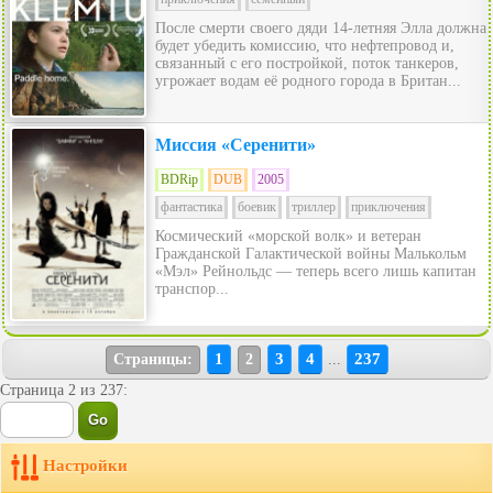
После смерти своего дяди 14-летняя Элла должна
будет убедить комиссию, что нефтепровод и,
связанный с его постройкой, поток танкеров,
угрожает водам её родного города в Британ...
Миссия «Серенити»
BDRip
DUB
2005
фантастика
боевик
триллер
приключения
Космический «морской волк» и ветеран
Гражданской Галактической войны Малькольм
«Мэл» Рейнольдс — теперь всего лишь капитан
транспор...
1
3
4
237
Страницы:
2
...
Страница 2 из 237:
Настройки