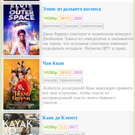
Элвис из дальнего космоса
WEBRip
MVO
2020
фантастика
комедия
приключения
Джон Берроуз участвует в знаменитом конкурсе
Двойников Элвиса из семидесятых и оказывается
так хорош, что остальные участники начинают
подозревать неладное. Неужели ЦРУ и приш...
Чан Кван
WEBRip
MVO
2019
комедия
приключения
Любитель розыгрышей Кван вынужден проявить
всё своё остроумие, чтобы спасти от
несправедливой участи своего бывшего
учителя....
Каяк до Клемту
WEBRip
L2
2017
приключения
семейный