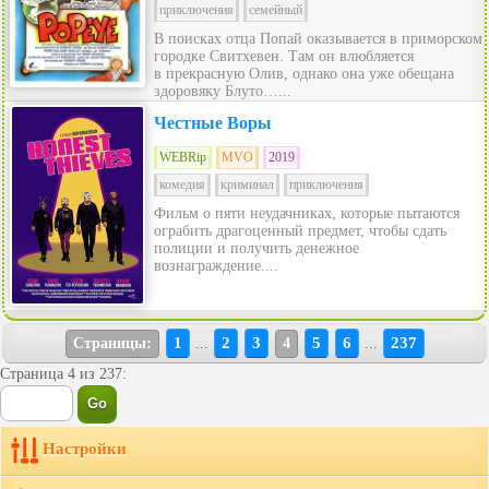
приключения
семейный
В поисках отца Попай оказывается в приморском
городке Свитхевен. Там он влюбляется
в прекрасную Олив, однако она уже обещана
здоровяку Блуто…...
Честные Воры
WEBRip
MVO
2019
комедия
криминал
приключения
Фильм о пяти неудачниках, которые пытаются
ограбить драгоценный предмет, чтобы сдать
полиции и получить денежное
вознаграждение....
1
2
3
5
6
237
Страницы:
...
4
...
Страница 4 из 237:
Настройки