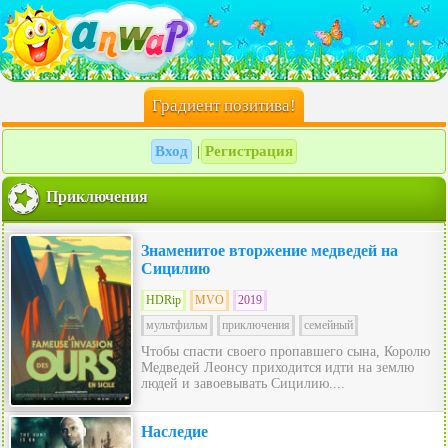
Градиент позитива!
Вход
Регистрация
|
Приключения
Знаменитое вторжение медведей на
Сицилию
HDRip
MVO
2019
мультфильм
приключения
семейный
Чтобы спасти своего пропавшего сына, Королю
Медведей Леонсу приходится идти на землю
людей и завоевывать Сицилию....
Наследие