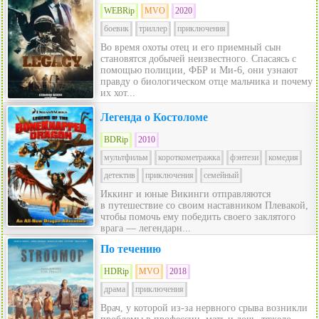
WEBRip
MVO
2020
боевик
триллер
приключения
Во время охоты отец и его приемный сын
становятся добычей неизвестного. Спасаясь с
помощью полиции, ФБР и Ми-6, они узнают
правду о биологическом отце мальчика и почему
их хот...
Легенда о Костоломе
BDRip
2010
мультфильм
короткометражка
фэнтези
комедия
детектив
приключения
семейный
Иккинг и юные Викинги отправляются
в путешествие со своим наставником Плевакой,
чтобы помочь ему победить своего заклятого
врага — легендарн...
По течению
HDRip
MVO
2018
драма
приключения
Врач, у которой из-за нервного срыва возникли