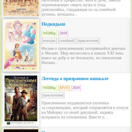
проблемы в профессии, мать и дочь, тяжело
переживающие смерть мужа и отца,
домохозяйка, страдающая из-за семейной
рутины, женщина...
Подкидыш
WEBRip
2019
комедия
семейный
приключения
Фильм о приключениях потерявшейся девочки
в Москве. Мир мегаполиса в начале XXI века
вовсе не добр и не безопасен, но пятилетняя
Наташа...
Легенда о призрачном кинжале
WEBRip
MVO
2019
приключения
Приключение неудавшегося охотника
за сокровищами, который отправляется в отпуск
на Майорку со своей девушкой, надеясь
исправить их отношения. Вместе о...