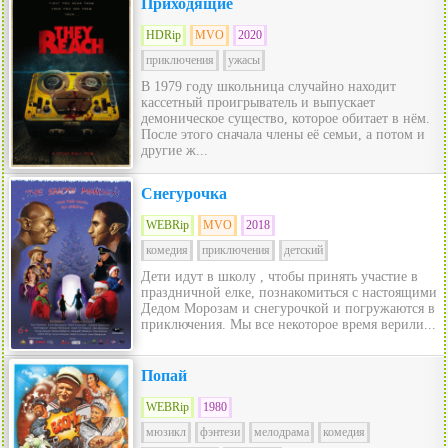
Приходящие
HDRip
MVO
2020
приключения
ужасы
В 1979 году школьница случайно находит
кассетный проигрыватель и выпускает
демоническое существо, которое обитает в нём.
После этого сначала члены её семьи, а потом и
другие ж...
Снегурочка
WEBRip
MVO
2018
комедия
приключения
детский
Дети идут в школу , чтобы принять участие в
праздничной елке, познакомиться с настоящими
Дедом Морозам и снегурочкой и погружаются в
приключения. Мы все некоторое время верили...
Попай
WEBRip
1980
мюзикл
фэнтези
мелодрама
комедия