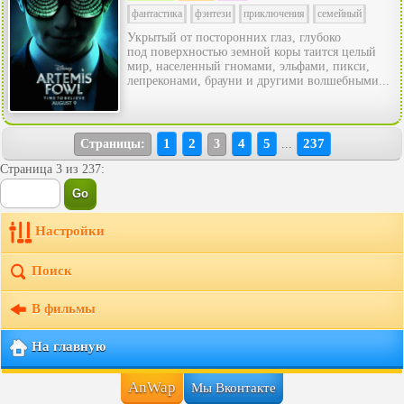
фантастика
фэнтези
приключения
семейный
Укрытый от посторонних глаз, глубоко
под поверхностью земной коры таится целый
мир, населенный гномами, эльфами, пикси,
лепреконами, брауни и другими волшебными...
1
2
4
5
237
Страницы:
3
...
Страница 3 из 237:
Настройки
Поиск
В фильмы
На главную
AnWap
Мы Вконтакте