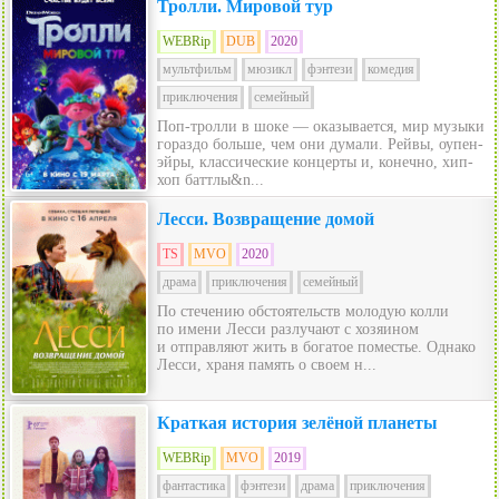
Тролли. Мировой тур
WEBRip
DUB
2020
мультфильм
мюзикл
фэнтези
комедия
приключения
семейный
Поп-тролли в шоке — оказывается, мир музыки
гораздо больше, чем они думали. Рейвы, оупен-
эйры, классические концерты и, конечно, хип-
хоп баттлы&n...
Лесси. Возвращение домой
TS
MVO
2020
драма
приключения
семейный
По стечению обстоятельств молодую колли
по имени Лесси разлучают с хозяином
и отправляют жить в богатое поместье. Однако
Лесси, храня память о своем н...
Краткая история зелёной планеты
WEBRip
MVO
2019
фантастика
фэнтези
драма
приключения