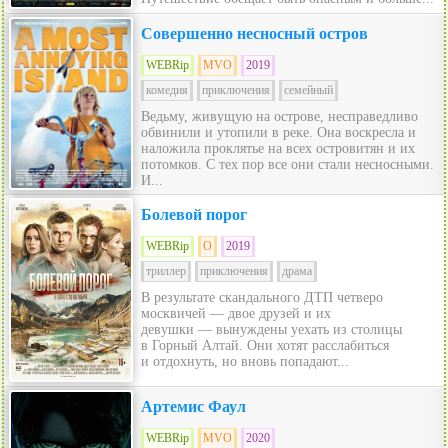
Совершенно несносный остров
WEBRip
MVO
2019
комедия
приключения
семейный
Ведьму, живущую на острове, несправедливо
обвинили и утопили в реке. Она воскресла и
наложила проклятье на всех островитян и их
потомков. С тех пор все они стали несносными.
И...
Болевой порог
WEBRip
O
2019
триллер
приключения
драма
В результате скандального ДТП четверо
москвичей — двое друзей и их
девушки — вынуждены уехать из столицы
в Горный Алтай. Они хотят расслабиться
и отдохнуть, но вновь попадают...
Артемис Фаул
WEBRip
MVO
2020