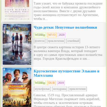
Таня узнает, что ее бабушка провела последние
годы своей жизни в компании дружелюбного
инопланетянина. Вместе с двумя друзьями
транс-женщина путешествует по Аргентине,
чтобы в...
Чудо-детки: Непутевые волшебники
WEBRip
MVO
2020
фэнтези
приключения
семейный
В центре сюжета картины история 13-летнего
мальчика вампира Влада, который попадает
в одну из самых престижных школ волшебства
мира. Городок Краильсфельден и шк...
Кругосветное путешествие Элькано и
Магеллана
WEBRip
DUB
2019
мультфильм
мелодрама
приключения
Севилья, 1519 год. Прославленный адмирал
Фернандо Магеллан снаряжает пять кораблей,
чтобы отплыть к экзотическим островам.
Путешествие обещает быть опасным и больше...