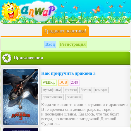
Градиент позитива!
Вход
Регистрация
|
Приключения
Как приручить дракона 3
WEBRip
DUB
2019
мультфильм
фэнтези
боевик
комедия
приключения
семейный
Когда-то викинги жили в гармонии с драконами.
В те времена они делили радость, горе…
и последние штаны. Казалось, что так будет
всегда, но появление загадочной Дневной
Фурии и...