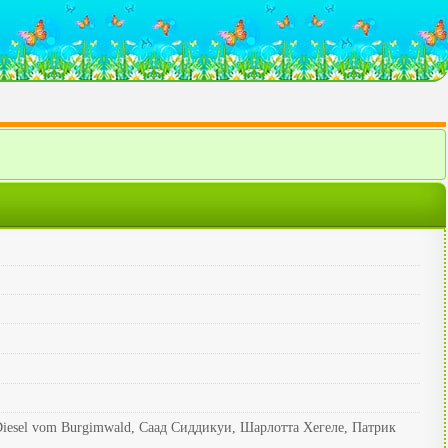
esel vom Burgimwald, Саад Сиддикуи, Шарлотта Хегеле, Патрик