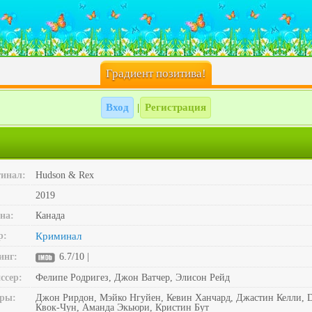
Градиент позитива!
Вход
Регистрация
|
инал:
Hudson & Rex
2019
на:
Канада
р:
Криминал
инг:
6.7/10 |
ссер:
Фелипе Родригез, Джон Ватчер, Элисон Рейд
ры:
Джон Рирдон, Мэйко Нгуйен, Кевин Ханчард, Джастин Келли, Di
Квок-Чун, Аманда Экьюри, Кристин Бут