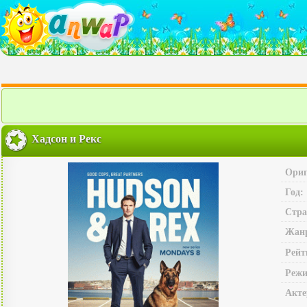
Хадсон и Рекс
Ориг
Год:
Стра
Жан
Рейт
Режи
Акте