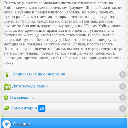
Смерть отца заставила молодого шестнадцатилетнего паренька
Уэйна задуматься о самостоятельном будущем. Жизнь была и так не
сахар, а тут еще и потеря близкого человека. Ко всему прочему,
нужно разобраться с делами, которые отец так и не довел до конца.
Где-то во Флориде находится его старенький Понтиак, который
почему-то был очень дорог своему владельцу. Юному Уэйну ничего
не остается, кроме как отправиться в это долгое путешествие из
Бостона во Флориду, чтобы забрать автомобиль. С собой в столь
непростой путь он берет подругу. Пара отправиться в поездку на
мотоцикле и повидает на пути многое. Правда, просто забрать
Понтиак вряд ли получится. Так уж вышло, что еще до смерти отца
эту машину угнали, поэтому теперь Уэйн движется прямиком к
настоящим преступникам, чтобы забрать то, что принадлежит ему по
праву!
Подписаться на обновления
Дата выхода серий
В коллекцию
Комментарии
26
Сезоны: