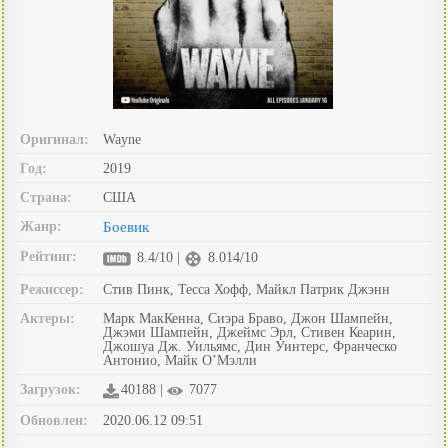
Оригинал:
Wayne
Год:
2019
Страна:
США
Жанр:
Боевик
Рейтинг:
8.4/10 |
8.014/10
Режиссер:
Стив Пинк, Тесса Хофф, Майкл Патрик Джэнн
Актеры:
Марк МакКенна, Сиэра Браво, Джон Шампейн,
Джэми Шампейн, Джеймс Эрл, Стивен Кеарин,
Джошуа Дж. Уильямс, Дин Уинтерс, Франческо
Антонио, Майк О’Мэлли
Загрузок:
40188 |
7077
Обновлен:
2020.06.12 09:51