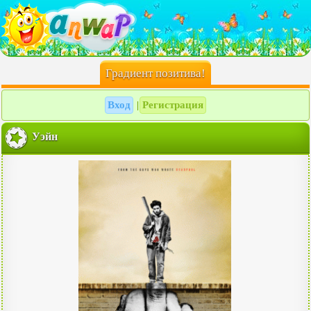
Градиент позитива!
Вход
Регистрация
|
Уэйн